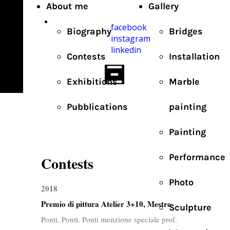
About me
Gallery
facebook
Biography
Bridges
instagram
linkedin
Contests
Installation
Exhibitions
Marble
Pubblications
painting
Painting
Performance
Contests
Photo
2018
Premio di pittura Atelier 3+10, Mestre
,
Sculpture
Ponti, Ponti, Ponti menzione speciale prof.