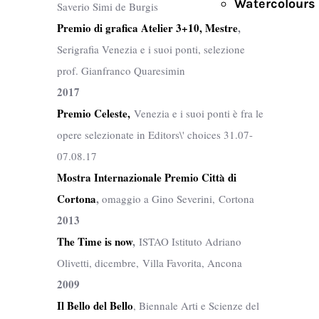
Watercolours
Saverio Simi de Burgis
Premio di grafica Atelier 3+10, Mestre
,
Serigrafia Venezia e i suoi ponti, selezione
prof. Gianfranco Quaresimin
2017
Premio Celeste,
Venezia e i suoi ponti è fra le
opere selezionate in Editors\' choices 31.07-
07.08.17
Mostra Internazionale Premio Città di
Cortona
,
omaggio a Gino Severini, Cortona
2013
The Time is now
,
ISTAO Istituto Adriano
Olivetti, dicembre, Villa Favorita, Ancona
2009
Il Bello del Bello
, Biennale Arti e Scienze del